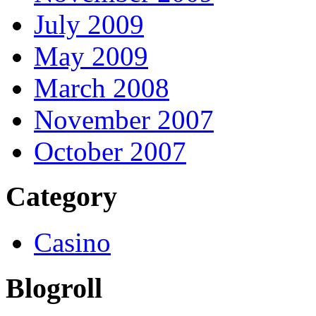
July 2009
May 2009
March 2008
November 2007
October 2007
Category
Casino
Blogroll