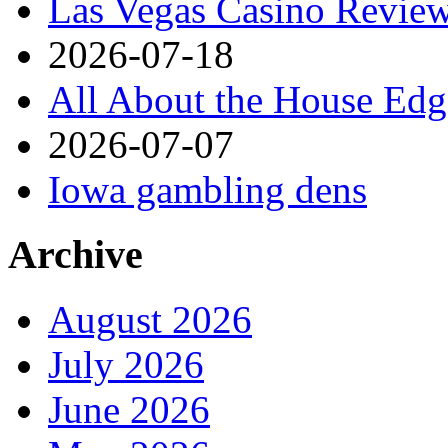
Las Vegas Casino Revie
2026-07-18
All About the House Edg
2026-07-07
Iowa gambling dens
Archive
August 2026
July 2026
June 2026