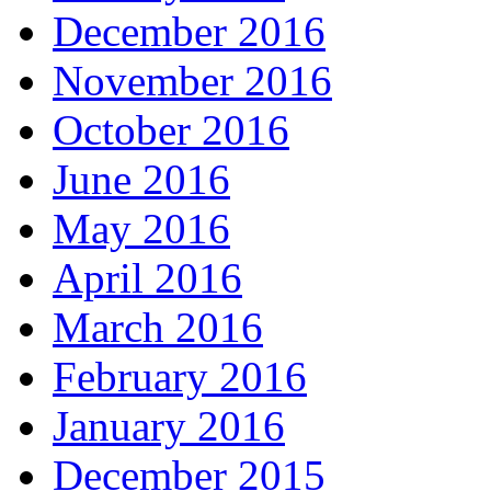
December 2016
November 2016
October 2016
June 2016
May 2016
April 2016
March 2016
February 2016
January 2016
December 2015