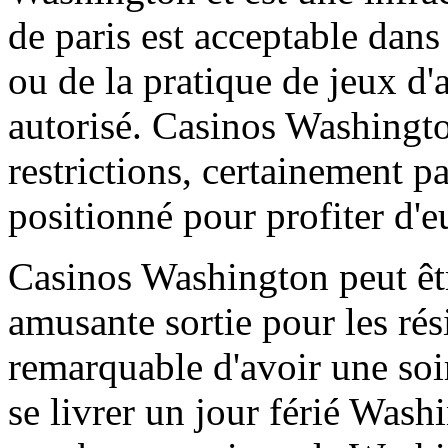
de paris est acceptable dans
ou de la pratique de jeux d'
autorisé. Casinos Washingto
restrictions, certainement pa
positionné pour profiter d'e
Casinos Washington peut êt
amusante sortie pour les ré
remarquable d'avoir une soir
se livrer un jour férié Wash