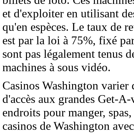
et d'exploiter en utilisant d
qu'en espèces. Le taux de r
est par la loi à 75%, fixé p
sont pas légalement tenus d
machines à sous vidéo.
Casinos Washington varier 
d'accès aux grandes Get-A-v
endroits pour manger, spas, 
casinos de Washington avec 