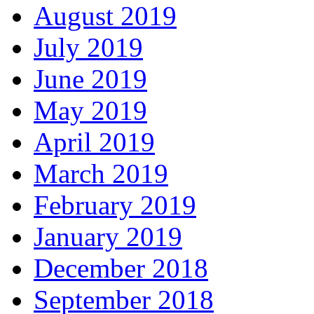
August 2019
July 2019
June 2019
May 2019
April 2019
March 2019
February 2019
January 2019
December 2018
September 2018