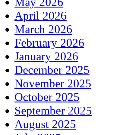
May 2026
April 2026
March 2026
February 2026
January 2026
December 2025
November 2025
October 2025
September 2025
August 2025