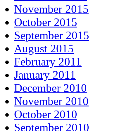
November 2015
October 2015
September 2015
August 2015
February 2011
January 2011
December 2010
November 2010
October 2010
September 2010