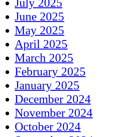
July 2025
June 2025
May 2025
April 2025
March 2025
February 2025
January 2025
December 2024
November 2024
October 2024