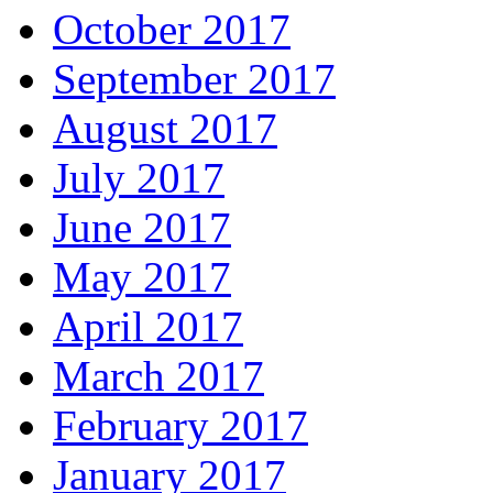
October 2017
September 2017
August 2017
July 2017
June 2017
May 2017
April 2017
March 2017
February 2017
January 2017