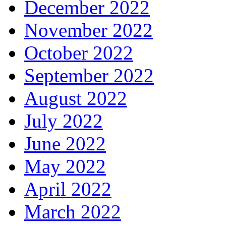
December 2022
November 2022
October 2022
September 2022
August 2022
July 2022
June 2022
May 2022
April 2022
March 2022