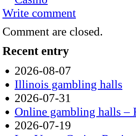
Write comment
Comment are closed.
Recent entry
2026-08-07
Illinois gambling halls
2026-07-31
Online gambling halls – 
2026-07-19