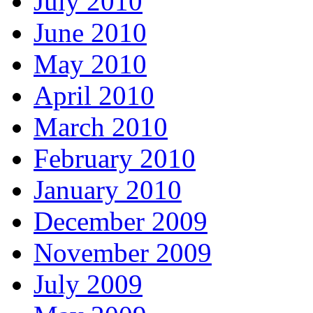
July 2010
June 2010
May 2010
April 2010
March 2010
February 2010
January 2010
December 2009
November 2009
July 2009