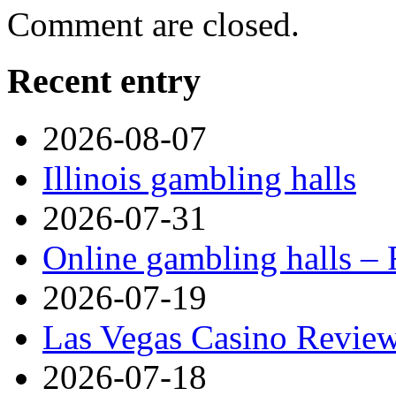
Comment are closed.
Recent entry
2026-08-07
Illinois gambling halls
2026-07-31
Online gambling halls – 
2026-07-19
Las Vegas Casino Revie
2026-07-18