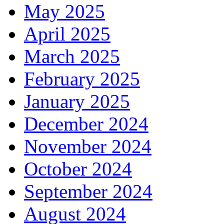
May 2025
April 2025
March 2025
February 2025
January 2025
December 2024
November 2024
October 2024
September 2024
August 2024