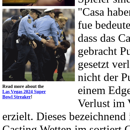
"Casa haben
fue bedeut
dass das Ca
gebracht P
gesetzt ver
nicht der P
Read more about the
einem Edge 
Las Vegas 2024 Super
Bowl Streaker
!
Verlust im
erzielt. Dieses bezeichnend 
Casting Wetten im sortiert 