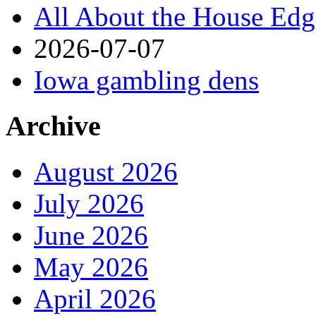
All About the House Edg
2026-07-07
Iowa gambling dens
Archive
August 2026
July 2026
June 2026
May 2026
April 2026