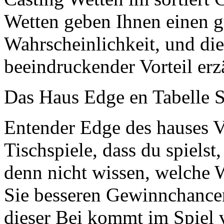
Wetten geben Ihnen einen 
Wahrscheinlichkeit, und di
beeindruckender Vorteil erz
Das Haus Edge en Tabelle S
Entender Edge des hauses Ve
Tischspiele, dass du spielst
denn nicht wissen, welche 
Sie besseren Gewinnchancen
dieser Bei kommt im Spiel 