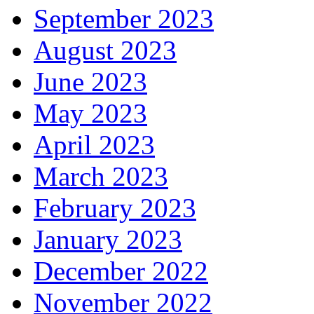
September 2023
August 2023
June 2023
May 2023
April 2023
March 2023
February 2023
January 2023
December 2022
November 2022