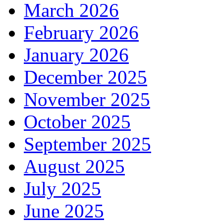
March 2026
February 2026
January 2026
December 2025
November 2025
October 2025
September 2025
August 2025
July 2025
June 2025