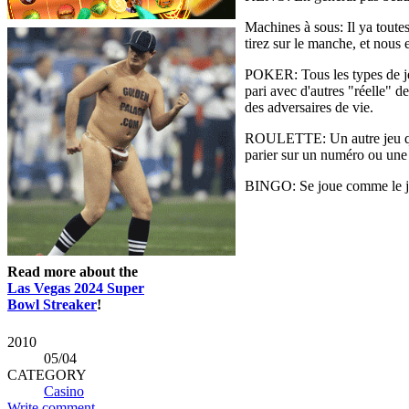
Machines à sous: Il ya toute
tirez sur le manche, et nous
POKER: Tous les types de je
pari avec d'autres "réelle" 
des adversaires de vie.
ROULETTE: Un autre jeu qui es
parier sur un numéro ou une 
BINGO: Se joue comme le jeu
Read more about the
Las Vegas 2024 Super
Bowl Streaker
!
2010
05
/04
CATEGORY
Casino
Write comment