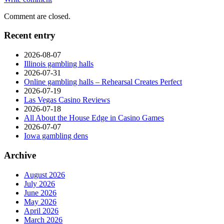
Comment are closed.
Recent entry
2026-08-07
Illinois gambling halls
2026-07-31
Online gambling halls – Rehearsal Creates Perfect
2026-07-19
Las Vegas Casino Reviews
2026-07-18
All About the House Edge in Casino Games
2026-07-07
Iowa gambling dens
Archive
August 2026
July 2026
June 2026
May 2026
April 2026
March 2026