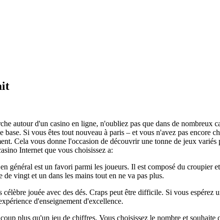
it
he autour d'un casino en ligne, n'oubliez pas que dans de nombreux cas
 base. Si vous êtes tout nouveau à paris – et vous n'avez pas encore ch
iment. Cela vous donne l'occasion de découvrir une tonne de jeux varié
casino Internet que vous choisissez a:
 en général est un favori parmi les joueurs. Il est composé du croupier 
de vingt et un dans les mains tout en ne va pas plus.
s célèbre jouée avec des dés. Craps peut être difficile. Si vous espérez un
 expérience d'enseignement d'excellence.
p plus qu'un jeu de chiffres. Vous choisissez le nombre et souhaite qu'