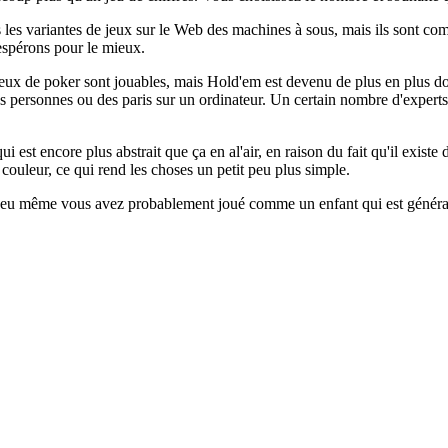
s les variantes de jeux sur le Web des machines à sous, mais ils sont c
 espérons pour le mieux.
ux de poker sont jouables, mais Hold'em est devenu de plus en plus 
des personnes ou des paris sur un ordinateur. Un certain nombre d'expert
t encore plus abstrait que ça en al'air, en raison du fait qu'il existe 
couleur, ce qui rend les choses un petit peu plus simple.
 même vous avez probablement joué comme un enfant qui est généralemen