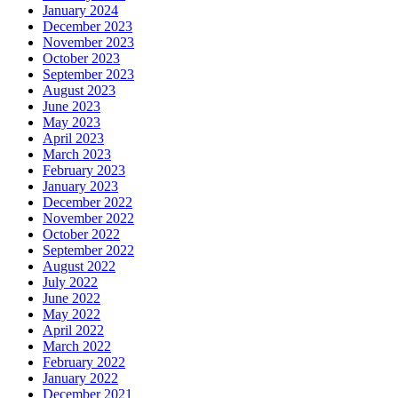
January 2024
December 2023
November 2023
October 2023
September 2023
August 2023
June 2023
May 2023
April 2023
March 2023
February 2023
January 2023
December 2022
November 2022
October 2022
September 2022
August 2022
July 2022
June 2022
May 2022
April 2022
March 2022
February 2022
January 2022
December 2021