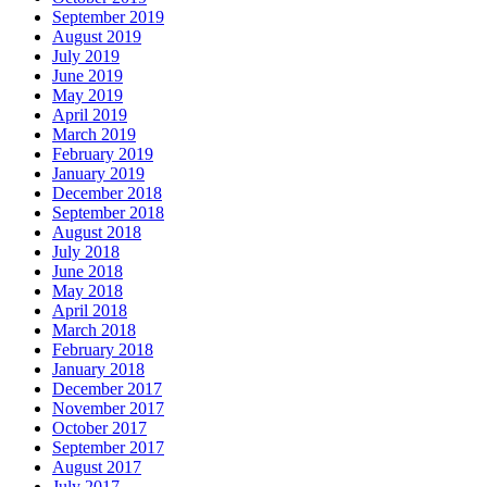
September 2019
August 2019
July 2019
June 2019
May 2019
April 2019
March 2019
February 2019
January 2019
December 2018
September 2018
August 2018
July 2018
June 2018
May 2018
April 2018
March 2018
February 2018
January 2018
December 2017
November 2017
October 2017
September 2017
August 2017
July 2017