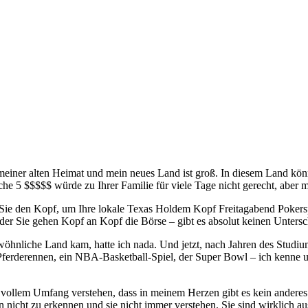
iner alten Heimat und mein neues Land ist groß. In diesem Land könn
che 5 $$$$$ würde zu Ihrer Familie für viele Tage nicht gerecht, aber
Sie den Kopf, um Ihre lokale Texas Holdem Kopf Freitagabend Pokerspi
der Sie gehen Kopf an Kopf die Börse – gibt es absolut keinen Untersc
öhnliche Land kam, hatte ich nada. Und jetzt, nach Jahren des Studium
Pferderennen, ein NBA-Basketball-Spiel, der Super Bowl – ich kenne u
n vollem Umfang verstehen, dass in meinem Herzen gibt es kein anderes
nicht zu erkennen und sie nicht immer verstehen. Sie sind wirklich aus