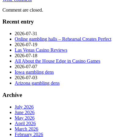
Comment are closed.
Recent entry
2026-07-31
Online gambling halls – Rehearsal Creates Perfect
2026-07-19
Las Vegas Casino Reviews
2026-07-18
All About the House Edge in Casino Games
2026-07-07
Iowa gambling dens
2026-07-03
Arizona gambling dens
Archive
July 2026
June 2026
May 2026
April 2026
March 2026
February 2026