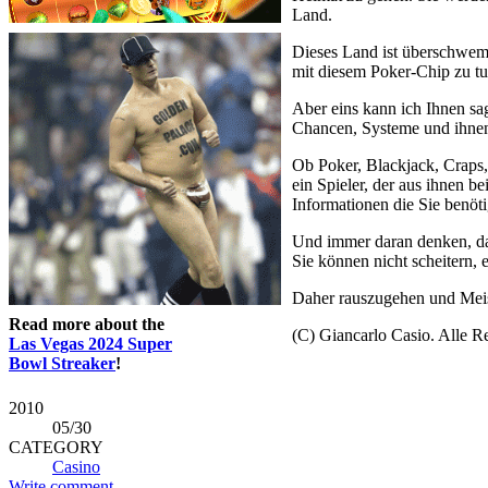
Land.
Dieses Land ist überschwemm
mit diesem Poker-Chip zu tun
Aber eins kann ich Ihnen sa
Chancen, Systeme und ihnen v
Ob Poker, Blackjack, Craps,
ein Spieler, der aus ihnen b
Informationen die Sie benöt
Und immer daran denken, das 
Sie können nicht scheitern, e
Daher rauszugehen und Meist
Read more about the
(C) Giancarlo Casio. Alle R
Las Vegas 2024 Super
Bowl Streaker
!
2010
05
/30
CATEGORY
Casino
Write comment