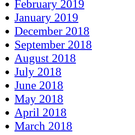
February 2019
January 2019
December 2018
September 2018
August 2018
July 2018
June 2018
May 2018
April 2018
March 2018