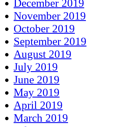
December 2019
November 2019
October 2019
September 2019
August 2019
July 2019
June 2019
May 2019
April 2019
March 2019