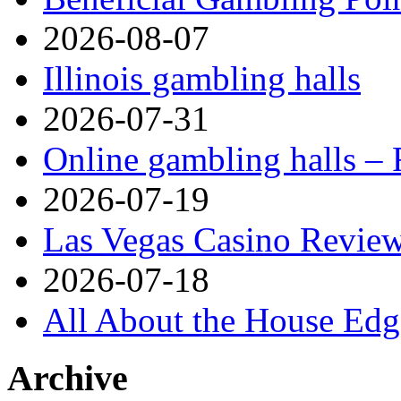
2026-08-07
Illinois gambling halls
2026-07-31
Online gambling halls – 
2026-07-19
Las Vegas Casino Revie
2026-07-18
All About the House Edg
Archive