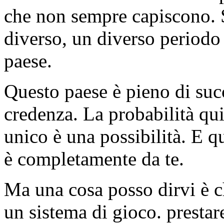
che non sempre capiscono.
diverso, un diverso periodo
paese.
Questo paese è pieno di succ
credenza. La probabilità qu
unico è una possibilità. E q
è completamente da te.
Ma una cosa posso dirvi è c
un sistema di gioco. prestare