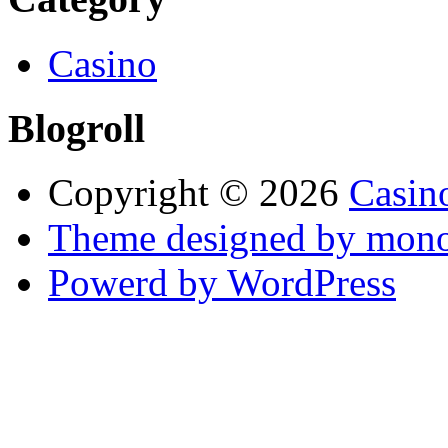
Casino
Blogroll
Copyright © 2026
Casin
Theme designed by mono
Powerd by WordPress