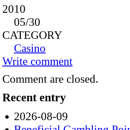
2010
05
/30
CATEGORY
Casino
Write comment
Comment are closed.
Recent entry
2026-08-09
Beneficial Gambling Poi