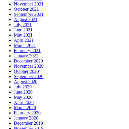
November 2021
October 2021
September 2021
August 2021
July 2021
June 2021
May 2021
April 2021
March 2021
February 2021
January 2021
December 2020
November 2020
October 2020
September 2020
August 2020
July 2020
June 2020
May 2020
April 2020
March 2020
February 2020
January 2020
December 2019
November 2019