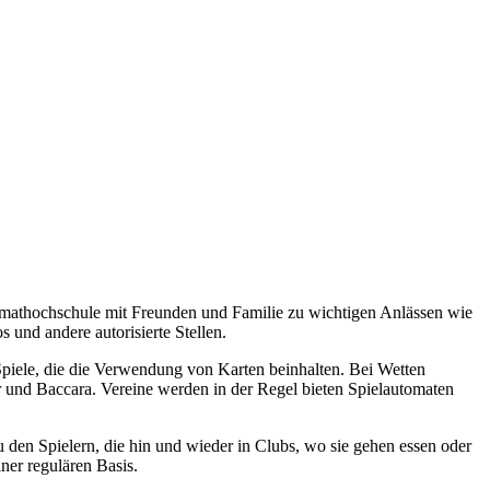
Heimathochschule mit Freunden und Familie zu wichtigen Anlässen wie
und andere autorisierte Stellen.
Spiele, die die Verwendung von Karten beinhalten. Bei Wetten
r und Baccara. Vereine werden in der Regel bieten Spielautomaten
u den Spielern, die hin und wieder in Clubs, wo sie gehen essen oder
ner regulären Basis.