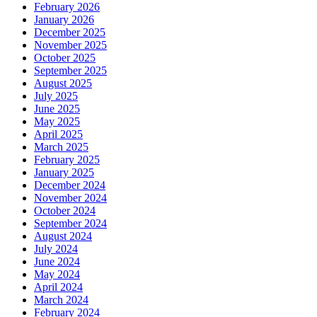
February 2026
January 2026
December 2025
November 2025
October 2025
September 2025
August 2025
July 2025
June 2025
May 2025
April 2025
March 2025
February 2025
January 2025
December 2024
November 2024
October 2024
September 2024
August 2024
July 2024
June 2024
May 2024
April 2024
March 2024
February 2024