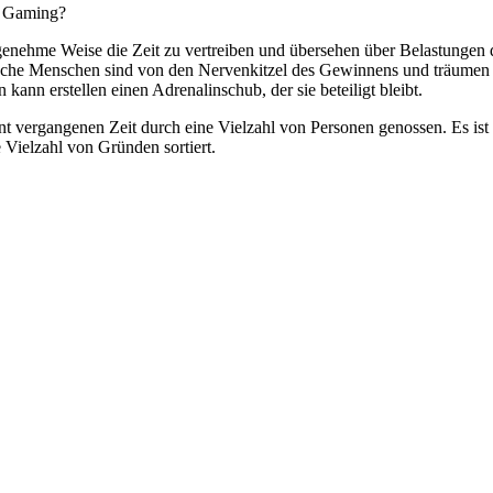
f Gaming?
angenehme Weise die Zeit zu vertreiben und übersehen über Belastungen
che Menschen sind von den Nervenkitzel des Gewinnens und träumen si
kann erstellen einen Adrenalinschub, der sie beteiligt bleibt.
nnt vergangenen Zeit durch eine Vielzahl von Personen genossen. Es ist
 Vielzahl von Gründen sortiert.