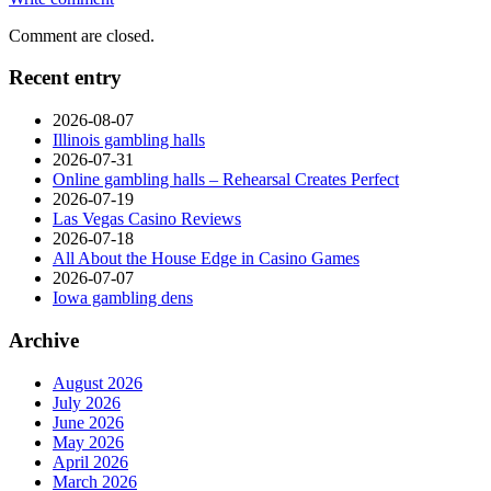
Comment are closed.
Recent entry
2026-08-07
Illinois gambling halls
2026-07-31
Online gambling halls – Rehearsal Creates Perfect
2026-07-19
Las Vegas Casino Reviews
2026-07-18
All About the House Edge in Casino Games
2026-07-07
Iowa gambling dens
Archive
August 2026
July 2026
June 2026
May 2026
April 2026
March 2026