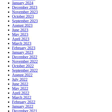
January 2024
December 2023
November 2023
October 2023
September 2023
August 2023
June 2023
May 2023
April 2023
March 2023
February 2023
January 2023
December 2022
November 2022
October 2022
September 2022
August 2022
July 2022
June 2022
May 2022
April 2022
March 2022
February 2022
January 2022
December 2021