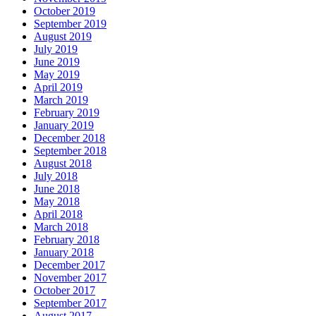
October 2019
September 2019
August 2019
July 2019
June 2019
May 2019
April 2019
March 2019
February 2019
January 2019
December 2018
September 2018
August 2018
July 2018
June 2018
May 2018
April 2018
March 2018
February 2018
January 2018
December 2017
November 2017
October 2017
September 2017
August 2017