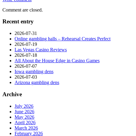
Comment are closed.
Recent entry
2026-07-31
Online gambling halls – Rehearsal Creates Perfect
2026-07-19
Las Vegas Casino Reviews
2026-07-18
All About the House Edge in Casino Games
2026-07-07
Iowa gambling dens
2026-07-03
Arizona gambling dens
Archive
July 2026
June 2026
May 2026
April 2026
March 2026
February 2026