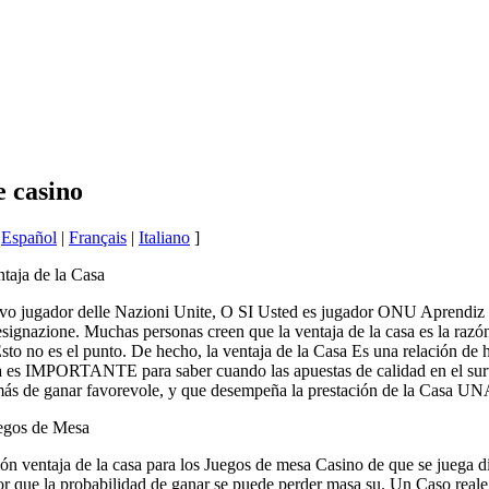
e casino
|
Español
|
Français
|
Italiano
]
ntaja de la Casa
tivo jugador delle Nazioni Unite, O SI Usted es jugador ONU Aprendiz
signazione. Muchas personas creen que la ventaja de la casa es la razón
to no es el punto. De hecho, la ventaja de la Casa Es una relación de
ta es IMPORTANTE para saber cuando las apuestas de calidad en el surti
s de ganar favorevole, y que desempeña la prestación de la Casa UNA
egos de Mesa
ón ventaja de la casa para los Juegos de mesa Casino de que se juega di
r que la probabilidad de ganar se puede perder masa su. Un Caso reale 