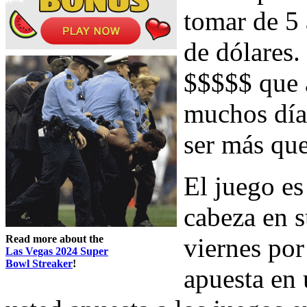
tomar de 5 
de dólares.
$$$$$ que a
muchos días
ser más que
El juego es
cabeza en s
Read more about the
viernes por
Las Vegas 2024 Super
Bowl Streaker
!
apuesta en 