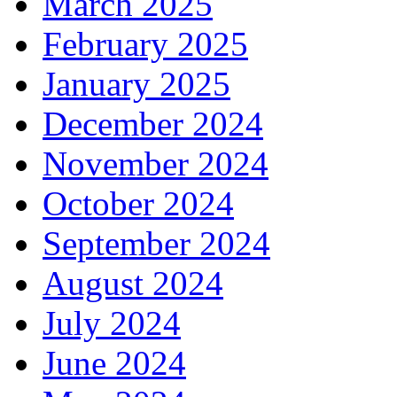
March 2025
February 2025
January 2025
December 2024
November 2024
October 2024
September 2024
August 2024
July 2024
June 2024