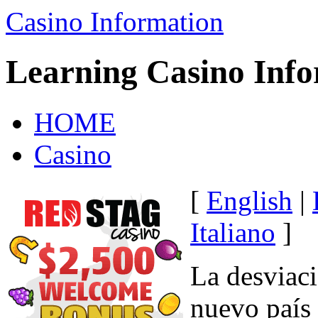
Casino Information
Learning Casino Inf
HOME
Casino
[
English
|
Italiano
]
La desviaci
nuevo país 