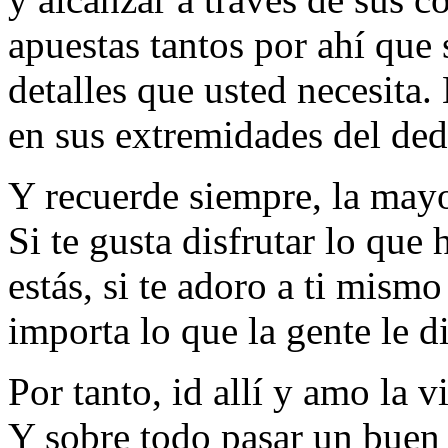
apuestas tantos por ahí que 
detalles que usted necesita
en sus extremidades del ded
Y recuerde siempre, la mayo
Si te gusta disfrutar lo que 
estás, si te adoro a ti mismo
importa lo que la gente le d
Por tanto, id allí y amo la 
Y sobre todo pasar un buen 