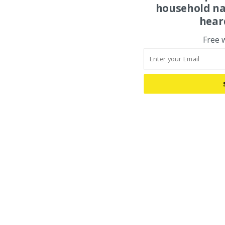
household na
hear
Free 