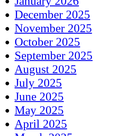
January 2026
December 2025
November 2025
October 2025
September 2025
August 2025
July 2025
June 2025
May 2025
April 2025