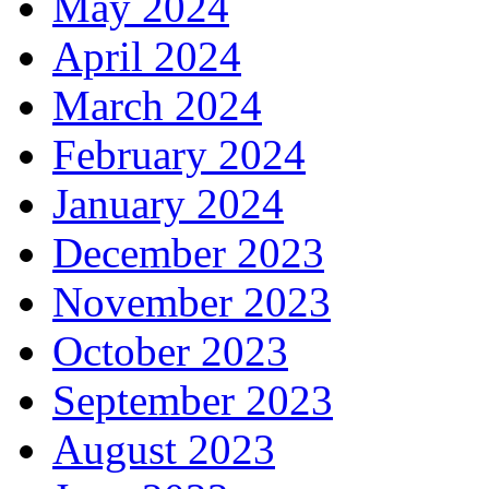
May 2024
April 2024
March 2024
February 2024
January 2024
December 2023
November 2023
October 2023
September 2023
August 2023