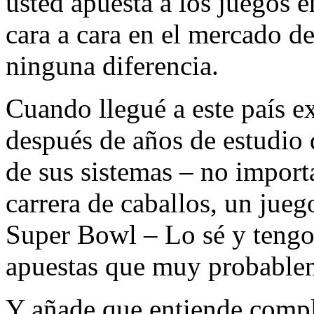
usted apuesta a los juegos 
cara a cara en el mercado d
ninguna diferencia.
Cuando llegué a este país e
después de años de estudio 
de sus sistemas – no import
carrera de caballos, un jue
Super Bowl – Lo sé y tengo
apuestas que muy probablem
Y añade que entiende comp