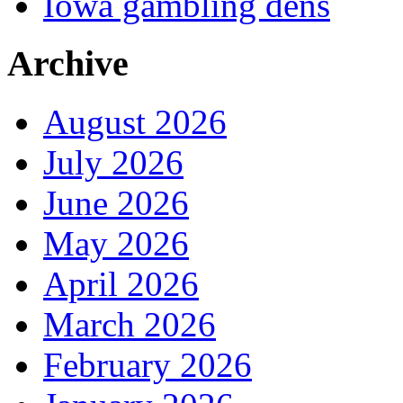
Iowa gambling dens
Archive
August 2026
July 2026
June 2026
May 2026
April 2026
March 2026
February 2026