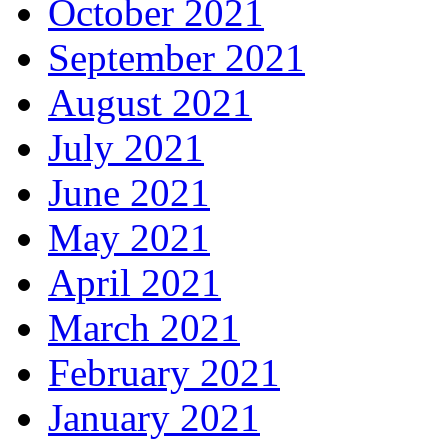
October 2021
September 2021
August 2021
July 2021
June 2021
May 2021
April 2021
March 2021
February 2021
January 2021