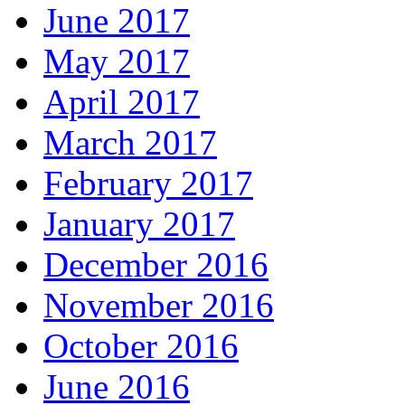
June 2017
May 2017
April 2017
March 2017
February 2017
January 2017
December 2016
November 2016
October 2016
June 2016