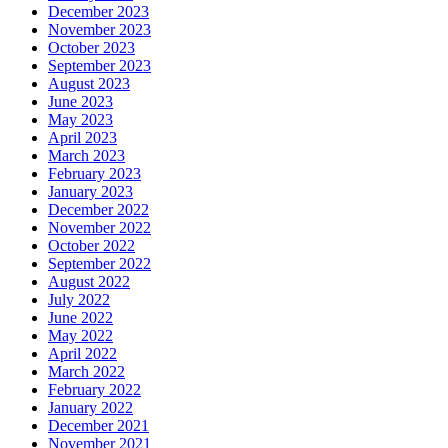
December 2023
November 2023
October 2023
September 2023
August 2023
June 2023
May 2023
April 2023
March 2023
February 2023
January 2023
December 2022
November 2022
October 2022
September 2022
August 2022
July 2022
June 2022
May 2022
April 2022
March 2022
February 2022
January 2022
December 2021
November 2021