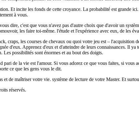
tion. Et incite les fonds de cette croyance. La probabilité est grande ic
tement à vous.
ous dire, c'est que vous n'avez pas d'autre choix que d'avoir un système
omouvoir, les faire toi-même. l'étude et l'expérience avec eux, de les é
ack, craps, les courses de chevaux ou quoi votre jeu est – l'acquisition
eignée d'eux. Apprenez d'eux et d'atteindre de leurs connaissances. Il ya
. Les possibilités sont énormes et au bout des doigts.
nd pari de la vie est l'amour. Si vous adorez ce que vous faites, si vou
rte ce que les gens vous le dit.
s et de maîtriser votre vie. système de lecture de votre Master. Et surt
oits réservés.