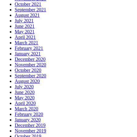
October 2021
September 2021
August 2021
July 2021
June 2021
May 2021
April 2021
March 2021
February 2021
January 2021
December 2020
November 2020
October 2020
September 2020
August 2020
July 2020
June 2020
May 2020
April 2020
March 2020
February 2020
January 2020
December 2019
November 2019
October 2019