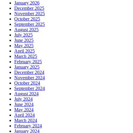
January 2026
December 2025
November 2025
October 2025
September 2025
August 2025
July 2025
June 2025
May 2025
April 2025
March 2025
February 2025
January 2025
December 2024
November 2024
October 2024
September 2024
August 2024
July 2024
June 2024
May 2024
April 2024
March 2024
February 2024
January 2024