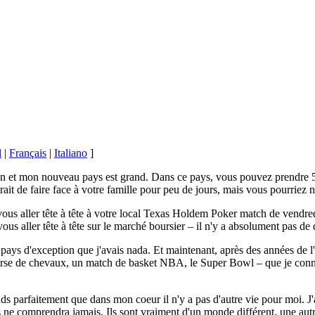
l
|
Français
|
Italiano
]
en et mon nouveau pays est grand. Dans ce pays, vous pouvez prendre 5 
it de faire face à votre famille pour peu de jours, mais vous pourriez n
ous aller tête à tête à votre local Texas Holdem Poker match de vendredi
us aller tête à tête sur le marché boursier – il n'y a absolument pas de d
 pays d'exception que j'avais nada. Et maintenant, après des années de l'
urse de chevaux, un match de basket NBA, le Super Bowl – que je connai
nds parfaitement que dans mon coeur il n'y a pas d'autre vie pour moi. J
ls ne comprendra jamais. Ils sont vraiment d'un monde différent, une aut