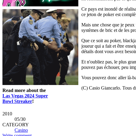
Ce pays est inondé de réalisa
ce jeton de poker est complè
Mais une chose que je peux v
systèmes de bric et de les pr
Que ce soit au poker, blackj
joueur qui a fait et être ens
détails dont vous avez besoin
Et n'oubliez pas, le plus gra
pouvez pas échouer, peu impo
Vous pouvez donc aller là-ba
(C) Casio Giancarlo. Tous dr
Read more about the
Las Vegas 2024 Super
Bowl Streaker
!
2010
05
/30
CATEGORY
Casino
Write comment