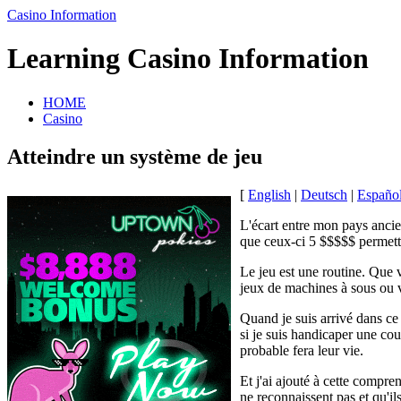
Casino Information
Learning Casino Information
HOME
Casino
Atteindre un système de jeu
[
English
|
Deutsch
|
Españo
L'écart entre mon pays anci
que ceux-ci 5 $$$$$ permettra
Le jeu est une routine. Que v
jeux de machines à sous ou vo
Quand je suis arrivé dans ce
si je suis handicaper une co
probable fera leur vie.
Et j'ai ajouté à cette compre
ne reconnaissent pas et qu'i