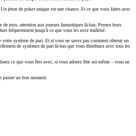
i. Un jeton de poker unique est une chance. Et ce que vous faites avec
 de jeux. attention aux joueurs fantastiques là-bas. Prenez leurs
valuer fréquemment jusqu'à ce que vous les avez maîtrisé.
 de votre système de pari. Et si vous ne savez pas comment obtenir un
 tellement de systèmes de pari là-bas que vous distribuez avec tous les
s adorez ce que vous êtes avec, si vous adorez être soi-même – vous ne
out passer un bon moment.